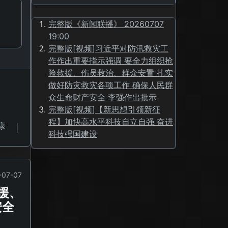
完整版《新闻联播》 20260707
19:00
完整版[视频]习近平对防汛救灾工
作作出重要指示强调 要全力组织抢
险救援、伤员救治、群众安置 扎实
做好防灾救灾各项工作 确保人民群
众生命财产安全 李强作出批示
完整版[视频]【新思想引领新征
程】加快高水平科技自立自强 奋进
康
|
科技强国建设
-07-07
援、
安全