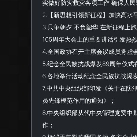
实做好防灾救灾各项工作 确保人民
2.【
新思想引领新征程
】加快高水
3.只争朝夕 不负韶华 在新征程
105周年大会上的重要讲话引发热
4.全国政协召开主席会议成员务虚
5.纪念全民族抗战爆发89周年仪式
6.各地举行活动纪念全民族抗战爆发
7.中共中央组织部印发《
关于在防
员先锋模范作用的通知
》；
8.中央组织部从代中央管理党费中划
作；