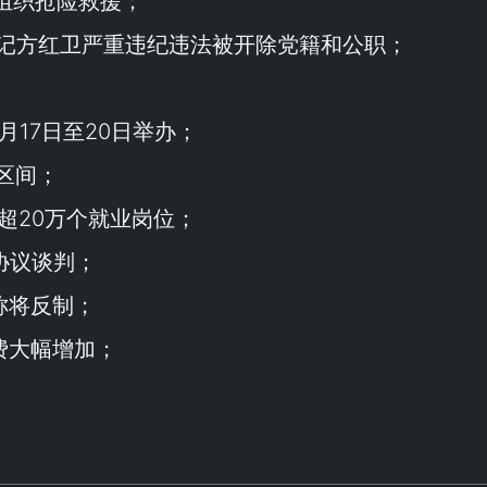
力组织抢险救援；
记方红卫严重违纪违法被开除党籍和公职；
月17日至20日举办；
区间；
放超20万个就业岗位；
协议谈判；
称将反制；
费大幅增加；
）