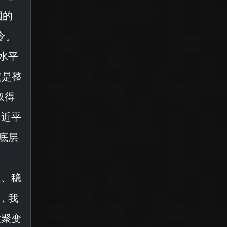
国的
令。
水平
究是整
取得
习近平
底层
入、稳
，我
大聚变