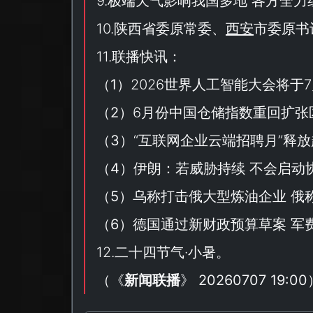
9.极端天气影响我国多地 各方全
10.陕西省委原常委、
西安
市委原书
11.联播快讯：
（
1
）2026世界人工智能大会将于7
（
2
）6月份中国仓储指数重回扩张
（
3
）“
互联网企业云端招聘月
”释
（
4
）伊朗：若威胁持续 不会启动
（
5
）乌称打击俄大型炼油企业 俄
（
6
）德国通过新财政预算草案 军
12.二十四节气·小暑。
（
《
新闻联播
》 20260707 19:00