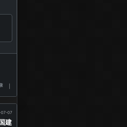
康
|
-07-07
国建