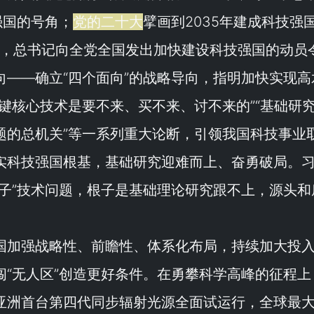
强国的号角；
党的二十大
擘画到2035年建成科技强
上，总书记向全党全国发出加快建设科技强国的动员
向——确立“
四个面向
”的战略导向，指明加快实现高
键核心技术是要不来、买不来、讨不来的
”“
基础研
题的总机关
”等一系列重大论断，引领我国科技事业
实科技强国根基，基础研究迎难而上、奋勇破局。
子
”技术问题，根子是基础理论研究跟不上，源头和
国加强战略性、前瞻性、体系化布局，持续加大投
“
无人区
”创造更好条件。在勇攀科学高峰的征程上
亚洲首台第四代同步辐射光源全面试运行，全球最