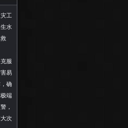
救灾工
发生水
员救
决克服
灾害易
作，确
期极端
预警，
重大次