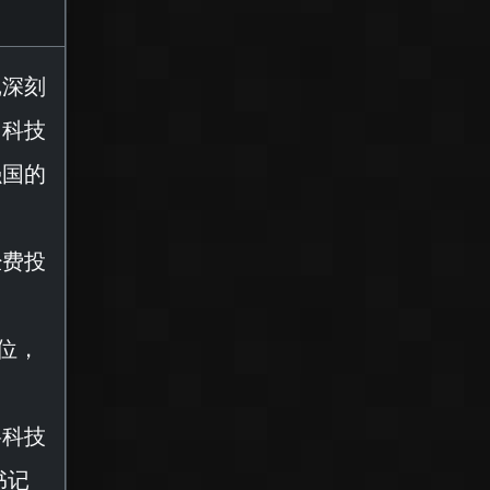
记深刻
国科技
强国的
经费投
0位，
将科技
书记