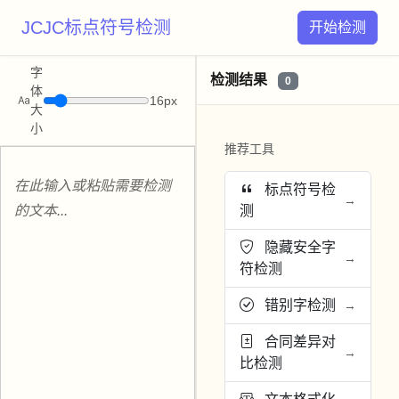
JCJC标点符号检测
开始检测
字
检测结果
0
体
16px
大
小
推荐工具
标点符号检
→
测
隐藏安全字
→
符检测
错别字检测
→
合同差异对
→
比检测