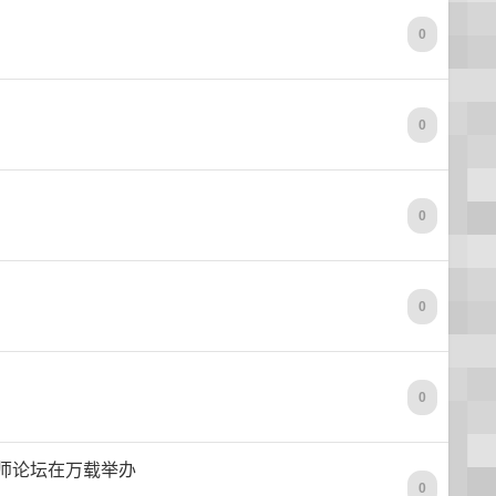
0
0
0
0
0
师论坛在万载举办
0