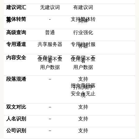
建议词汇
无建议词
有建议词
繁体转简
-
支持繁体转
体
简体
高级查询
普通
行业强化
专用通道
共享服务器
专用校对服
务器
内容安全
不存储，不
不存储，不
使用，不查
使用，不查
看
看
用户数据
用户数据
段落混淆
－
支持
把文章段落
打乱顺序
安全永无止
境
双文对比
－
支持
人名识别
－
支持
公司识别
－
支持