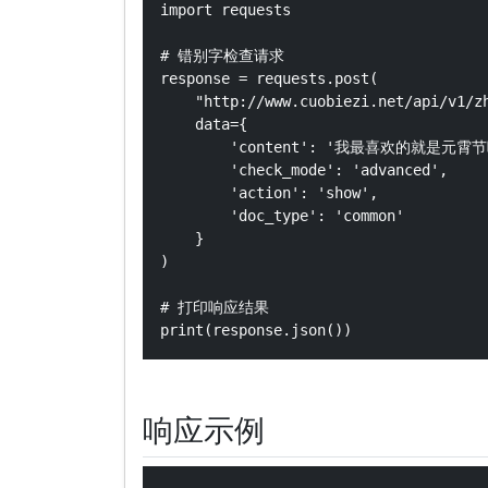
import requests

# 错别字检查请求

response = requests.post(

    "http://www.cuobiezi.net/api/v1/zh
    data={

        'content': '我最喜欢的就是元霄节
        'check_mode': 'advanced',

        'action': 'show',

        'doc_type': 'common'

    }

)

# 打印响应结果

响应示例