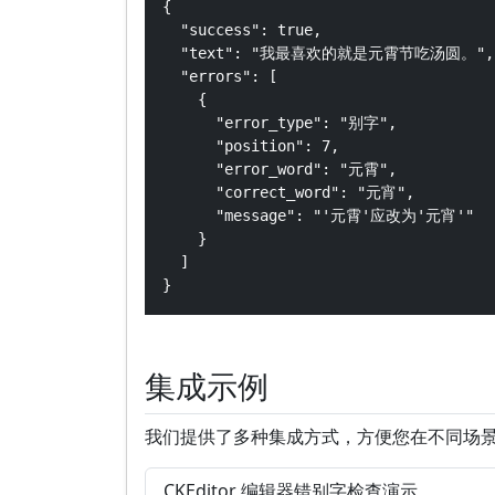
{

  "success": true,

  "text": "我最喜欢的就是元霄节吃汤圆。",

  "errors": [

    {

      "error_type": "别字",

      "position": 7,

      "error_word": "元霄",

      "correct_word": "元宵",

      "message": "'元霄'应改为'元宵'"

    }

  ]

}
集成示例
我们提供了多种集成方式，方便您在不同场景
CKEditor 编辑器错别字检查演示