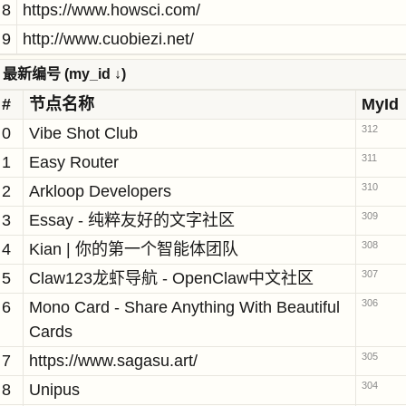
8
https://www.howsci.com/
9
http://www.cuobiezi.net/
最新编号 (my_id ↓)
#
节点名称
MyId
312
0
Vibe Shot Club
311
1
Easy Router
310
2
Arkloop Developers
309
3
Essay - 纯粹友好的文字社区
308
4
Kian | 你的第一个智能体团队
307
5
Claw123龙虾导航 - OpenClaw中文社区
306
6
Mono Card - Share Anything With Beautiful
Cards
305
7
https://www.sagasu.art/
304
8
Unipus