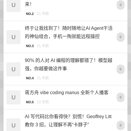
U
来！
0
21 天前
NO.2
终于让我找到了！随时随地让AI Agent干活
U
的神仙组合，手机一掏就能远程操控
0
21 天前
NO.3
90% 的人对 AI 编程的理解都错了！模型越
U
强，你越要做这件事
0
21 天前
NO.4
蒋方舟 vibe coding manus 全新个人播客
U
0
22 天前
NO.5
AI 写代码比你看得快？别慌！Geoffrey Litt
U
教你 3 招，让理解不再“卡脖子”
0