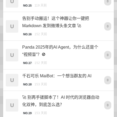
U
0
119 天前
NO.15
告别手动搬运！这个神器让你一键把
U
Markdown 发到微博头条文章 🚀
0
152 天前
NO.16
Panda 2025年的AI Agent，为什么还是个
U
“视频盲”？🚫
0
152 天前
NO.17
千石可乐 MaiBot：一个想当群友的 AI
U
0
153 天前
NO.18
🚀 别再手搓脚本了！AI 时代的浏览器自动
U
化双神，到底怎么选？
0
153 天前
NO.19