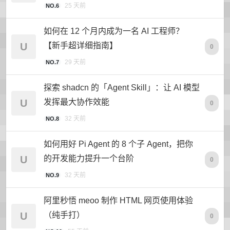
25 天前
NO.6
如何在 12 个月内成为一名 AI 工程师？
U
【新手超详细指南】
0
29 天前
NO.7
探索 shadcn 的「Agent Skill」：让 AI 模型
U
发挥最大协作效能
0
32 天前
NO.8
如何用好 Pi Agent 的 8 个子 Agent，把你
U
的开发能力提升一个台阶
0
32 天前
NO.9
阿里秒悟 meoo 制作 HTML 网页使用体验
U
（纯手打）
0