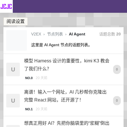
阅读设置
V2EX
›
节点列表
›
AI Agent
话题总数
20
这里是 AI Agent 节点的话题列表。
模型 Harness 设计的重要性，kimi K3 教会
U
了我们什么？
0
20 天前
NO.0
离谱！输入一个网址，AI 几秒帮你克隆出
U
完整 React 网站，还开源了！
0
20 天前
NO.1
想真正用好 AI？先把你脑袋里的“浆糊”倒出