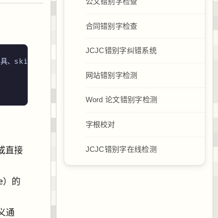
公文错别字检查
合同错别字检查
JCJC错别字纠错系统
nel、工具、skills 和 Tape 上下文串起来，让人和 Agent 能
网站错别字检测
Word 论文错别字检测
字根校对
或直接
JCJC错别字在线检测
e）的
定义通