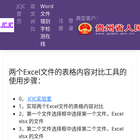
JCJC
双
Word
首
文
文件
典型客户：
注
登
页
对
错别
册
录
比
字检
测在
线
两个Excel文件的表格内容对比工具的
使用步骤：
0，
JCJC实验室
1，实现两个Excel文件的表格内容对比
2，第一个文件选择框中选择第一个文件，Excel
xlsx 的文件
3，第二个文件选择框中选择第二个文件，Excel
xlsx 的文件