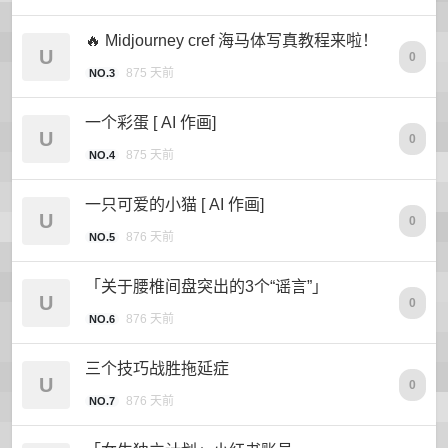
🔥 Midjourney cref 海马体写真教程来啦！
U
0
875 天前
NO.3
一个彩蛋 [ AI 作画]
U
0
875 天前
NO.4
一只可爱的小猫 [ AI 作画]
U
0
876 天前
NO.5
「关于腰椎间盘突出的3个“谣言”」
U
0
876 天前
NO.6
三个技巧战胜拖延症
U
0
876 天前
NO.7