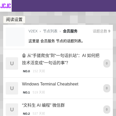
阅读设置
V2EX
›
节点列表
›
会员服务
话题总数
9
这里是 会员服务 节点的话题列表。
🤖 从“手搓爬虫”到“一句话扒站”：AI 如何把
U
技术活变成“一句话的事”？
0
152 天前
NO.0
Windows Terminal Cheatsheet
U
0
519 天前
NO.1
“文科生 AI 编程” 微信群
U
0
537 天前
NO.2