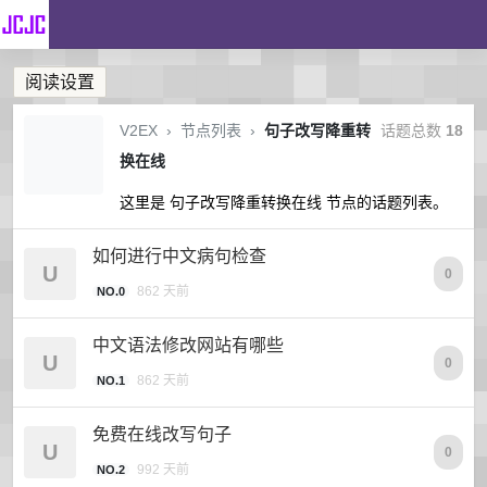
阅读设置
V2EX
›
节点列表
›
句子改写降重转
话题总数
18
换在线
这里是 句子改写降重转换在线 节点的话题列表。
如何进行中文病句检查
U
0
862 天前
NO.0
中文语法修改网站有哪些
U
0
862 天前
NO.1
免费在线改写句子
U
0
992 天前
NO.2