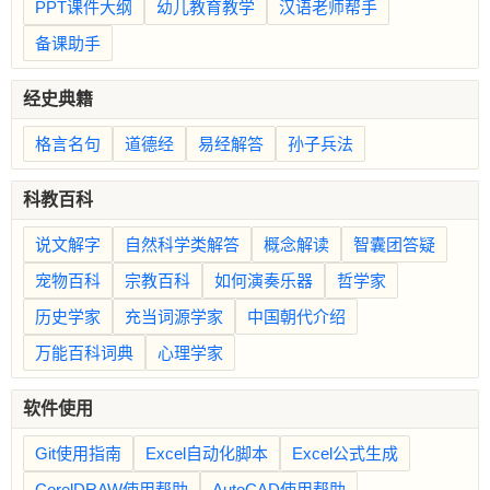
PPT课件大纲
幼儿教育教学
汉语老师帮手
备课助手
经史典籍
格言名句
道德经
易经解答
孙子兵法
科教百科
说文解字
自然科学类解答
概念解读
智囊团答疑
宠物百科
宗教百科
如何演奏乐器
哲学家
历史学家
充当词源学家
中国朝代介绍
万能百科词典
心理学家
软件使用
Git使用指南
Excel自动化脚本
Excel公式生成
CorelDRAW使用帮助
AutoCAD使用帮助