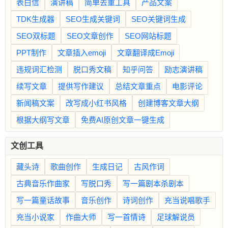
表白信
演讲稿
简单去重工具
产品文案
TDK生成器
SEO生成关键词
SEO关键词生成
SEO双标题
SEO文章创作
SEO网站标题
PPT制作
文章插入emoji
文章翻译成Emoji
违规词汇检测
脱口秀文稿
知乎问答
励志演讲稿
续写文章
提供写作建议
总结文章重点
电影评论
新闻稿文案
改写成小红书风格
创建博客文章大纲
根据大纲写文章
免费AI原创文章一键生成
文创工具
藏头诗
歌曲创作
生成日记
古风作词
古典音乐作曲家
写脱口秀
写一篇剧本杀剧本
写一篇童话故事
音乐创作
诗词创作
充当说唱歌手
充当小说家
作曲大师
写一首情诗
足球解说员