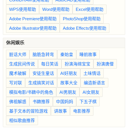
WPS使用帮助
Word使用帮助
Excel使用帮助
Adobe Premiere使用帮助
PhotoShop使用帮助
Adobe Illustrator使用帮助
Adobe Effects使用帮助
休闲娱乐
脏话大师
脑筋急转弯
秦始皇
睡前故事
生成民间传说
每日笑话
扮演海绵宝宝
扮演唐僧
魔术破解
安徒生童话
AI好朋友
土味情话
写对联
生成搞笑对话
故事大全
编造新语言
模拟电影/书籍中的角色
AI男朋友
AI女朋友
佛祖解惑
书籍推荐
中国妈妈
下五子棋
基于文本的冒险游戏
讲故事
电影推荐
相似歌曲推荐