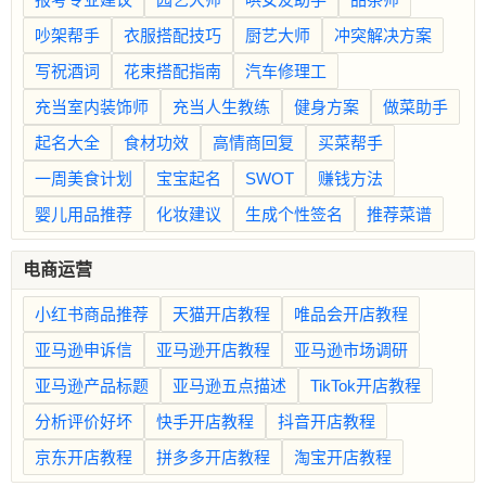
吵架帮手
衣服搭配技巧
厨艺大师
冲突解决方案
写祝酒词
花束搭配指南
汽车修理工
充当室内装饰师
充当人生教练
健身方案
做菜助手
起名大全
食材功效
高情商回复
买菜帮手
一周美食计划
宝宝起名
SWOT
赚钱方法
婴儿用品推荐
化妆建议
生成个性签名
推荐菜谱
电商运营
小红书商品推荐
天猫开店教程
唯品会开店教程
亚马逊申诉信
亚马逊开店教程
亚马逊市场调研
亚马逊产品标题
亚马逊五点描述
TikTok开店教程
分析评价好坏
快手开店教程
抖音开店教程
京东开店教程
拼多多开店教程
淘宝开店教程