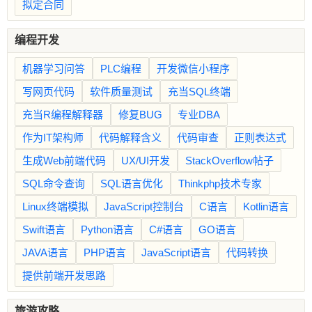
拟定合同
编程开发
机器学习问答
PLC编程
开发微信小程序
写网页代码
软件质量测试
充当SQL终端
充当R编程解释器
修复BUG
专业DBA
作为IT架构师
代码解释含义
代码审查
正则表达式
生成Web前端代码
UX/UI开发
StackOverflow帖子
SQL命令查询
SQL语言优化
Thinkphp技术专家
Linux终端模拟
JavaScript控制台
C语言
Kotlin语言
Swift语言
Python语言
C#语言
GO语言
JAVA语言
PHP语言
JavaScript语言
代码转换
提供前端开发思路
旅游攻略