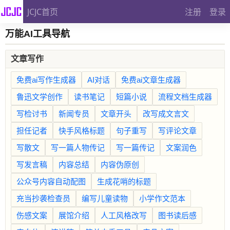
JCJC首页
注册
登录
万能AI工具导航
文章写作
免费ai写作生成器
AI对话
免费ai文章生成器
鲁迅文学创作
读书笔记
短篇小说
流程文档生成器
写检讨书
新闻专员
文章开头
改写成文言文
担任记者
快手风格标题
句子重写
写评论文章
写散文
写一篇人物传记
写一篇传记
文案润色
写发言稿
内容总结
内容伪原创
公众号内容自动配图
生成花哨的标题
充当抄袭检查员
编写儿童读物
小学作文范本
伤感文案
展馆介绍
人工风格改写
图书读后感