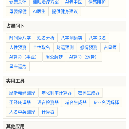
健康关怀
催眠治疗方案
AI老中医
情感陪护
母婴保健
AI医生
提供健身建议
占星问卜
时间算八字
姓名分析
八字测运势
八字取名
人性预测
个性取名
财运预测
感情预测
占星师
AI算命（事业）
周公解梦
AI算命（运势）
星座运势
实用工具
摩斯电码翻译
年化利率计算器
密码生成器
圣经转译器
语言检测器
域名生成器
专业名词解释
人名中英翻译
计算器
其他应用