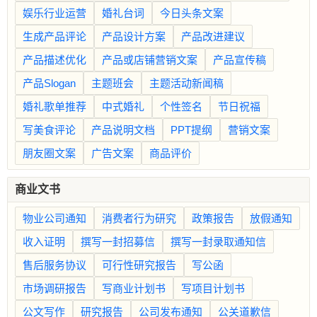
娱乐行业运营
婚礼台词
今日头条文案
生成产品评论
产品设计方案
产品改进建议
产品描述优化
产品或店铺营销文案
产品宣传稿
产品Slogan
主题班会
主题活动新闻稿
婚礼歌单推荐
中式婚礼
个性签名
节日祝福
写美食评论
产品说明文档
PPT提纲
营销文案
朋友圈文案
广告文案
商品评价
商业文书
物业公司通知
消费者行为研究
政策报告
放假通知
收入证明
撰写一封招募信
撰写一封录取通知信
售后服务协议
可行性研究报告
写公函
市场调研报告
写商业计划书
写项目计划书
公文写作
研究报告
公司发布通知
公关道歉信