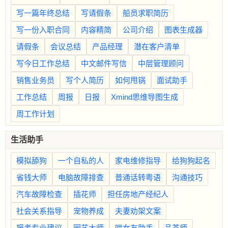
写一篇年终总结
写请假条
船员求职简历
写一份入职合同
内容精简
公司介绍
图表生成器
请假条
会议总结
产品经理
潜在客户清单
写今日工作总结
中文邮件写信
中层管理顾问
销售业务员
写个人简历
如何甩锅
面试助手
工作总结
周报
日报
Xmind思维导图生成
周工作计划
生活助手
模拟舔狗
一个自私的人
家电维修指导
给狗狗起名
省钱大师
电脑故障排查
普通话转粤语
沟通技巧
汽车故障检查
插花师
担任房地产经纪人
社会关系指导
宠物养成
夫妻劝架文案
报考专业建议
园艺大师
哄女友助手
品茶师