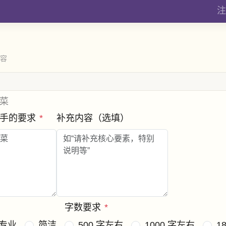
注
内容
菜
助手的要求
*
补充内容（选填）
字数要求
*
专业
简洁
500 字左右
1000 字左右
1