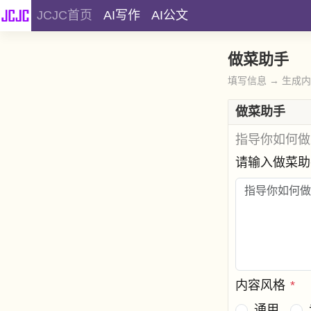
JCJC首页
AI写作
AI公文
做菜助手
填写信息 → 生成
做菜助手
指导你如何做
请输入做菜
内容风格
*
通用