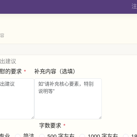
注
内容
出建议
安慰的要求
*
补充内容（选填）
字数要求
*
专业
简洁
500 字左右
1000 字左右
1