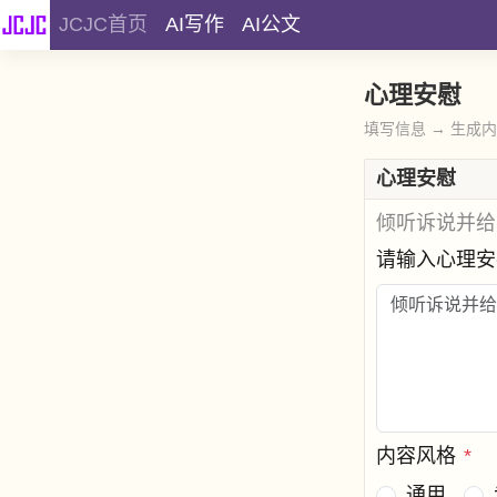
JCJC首页
AI写作
AI公文
心理安慰
填写信息 → 生成
心理安慰
倾听诉说并给
请输入心理
内容风格
*
通用