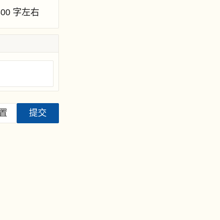
800 字左右
置
提交