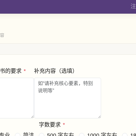
注
内容
讨书的要求
*
补充内容（选填）
字数要求
*
专业
简洁
500 字左右
1000 字左右
1