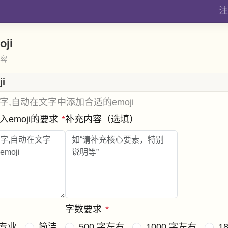
注
ji
内容
i
,自动在文字中添加合适的emoji
emoji的要求
*
补充内容（选填）
字数要求
*
专业
简洁
500 字左右
1000 字左右
1