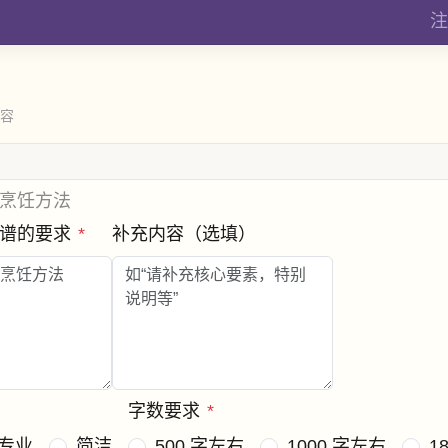
注
内容
烹饪方法
菜谱的要求
*
补充内容（选填）
字数要求
*
专业
简洁
500 字左右
1000 字左右
1