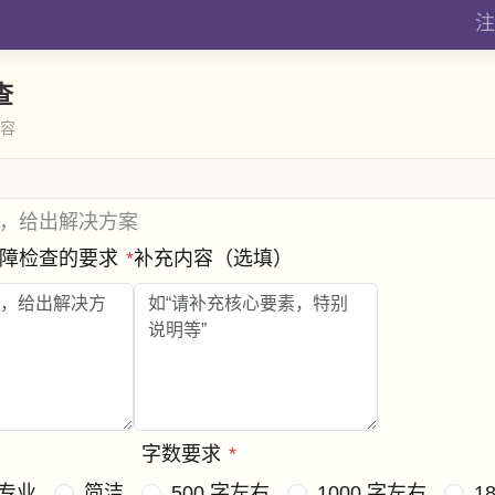
注
查
内容
，给出解决方案
故障检查的要求
*
补充内容（选填）
字数要求
*
专业
简洁
500 字左右
1000 字左右
1