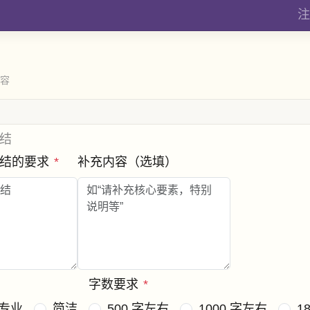
注
内容
结
总结的要求
*
补充内容（选填）
字数要求
*
专业
简洁
500 字左右
1000 字左右
1