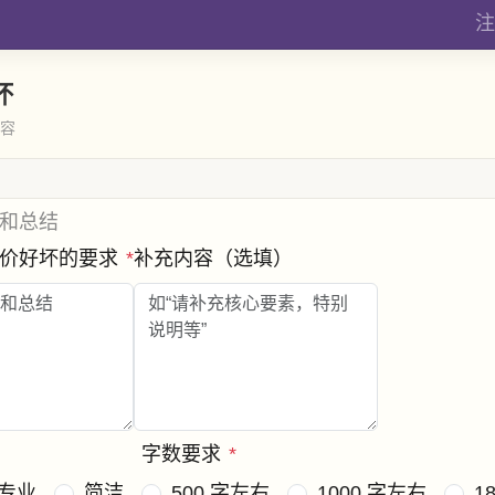
注
坏
内容
和总结
评价好坏的要求
*
补充内容（选填）
字数要求
*
专业
简洁
500 字左右
1000 字左右
1