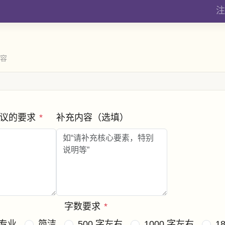
注
内容
协议的要求
*
补充内容（选填）
字数要求
*
专业
简洁
500 字左右
1000 字左右
1