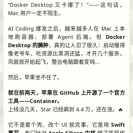
“Docker Desktop 又卡爆了！”——这句话，
Mac 用户一定不陌生。
AI Coding 爆发之后，越来越多人在 Mac 上本
地跑容器、部署 Agent 后端。但
Docker
Desktop 的臃肿
，真的让人忍了很久：启动慢得
像老爷车，吃资源比黑洞还猛，才开几个服务，
风扇就开始起飞，整台电脑跟着变钝…
然后，苹果坐不住了。
就在前两天，苹果在 GitHub 上开源了一个官方
工具——Container。
上线没几天，Star 已经飙到 4.4 万，还在涨。🔥
它不是套个壳、改个 UI 就完事。它是用
Swift
重写
，专门针对
Apple Silicon 内核
做了底层优