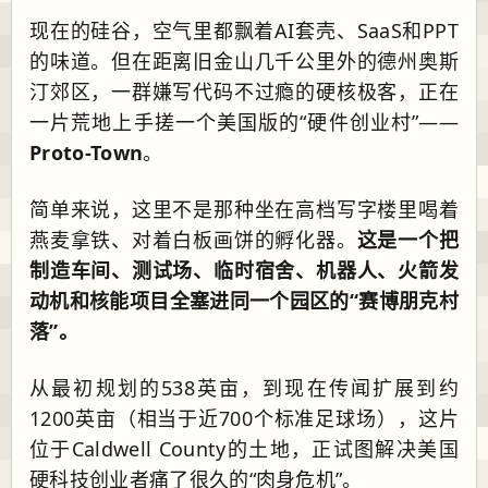
现在的硅谷，空气里都飘着AI套壳、SaaS和PPT
的味道。但在距离旧金山几千公里外的德州奥斯
汀郊区，一群嫌写代码不过瘾的硬核极客，正在
一片荒地上手搓一个美国版的“硬件创业村”——
Proto-Town
。
简单来说，这里不是那种坐在高档写字楼里喝着
燕麦拿铁、对着白板画饼的孵化器。
这是一个把
制造车间、测试场、临时宿舍、机器人、火箭发
动机和核能项目全塞进同一个园区的“赛博朋克村
落”。
从最初规划的538英亩，到现在传闻扩展到约
1200英亩（相当于近700个标准足球场），这片
位于Caldwell County的土地，正试图解决美国
硬科技创业者痛了很久的“肉身危机”。