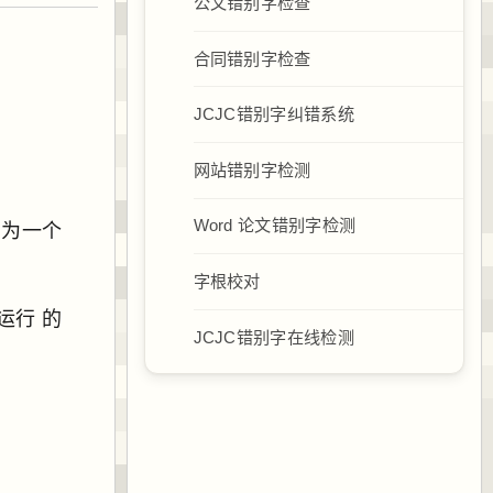
公文错别字检查
合同错别字检查
JCJC错别字纠错系统
网站错别字检测
Word 论文错别字检测
长为一个
字根校对
运行 的
JCJC错别字在线检测