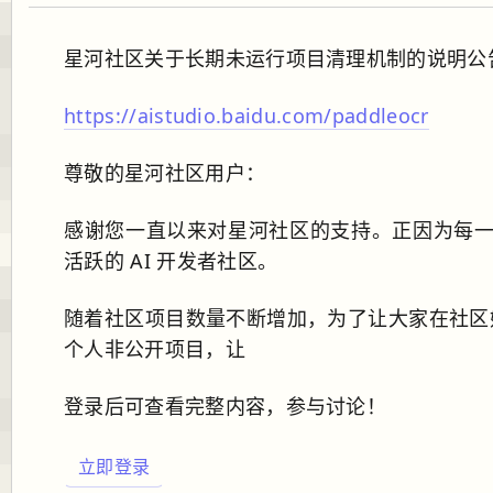
星河社区关于长期未运行项目清理机制的说明公
https://aistudio.baidu.com/paddleocr
尊敬的星河社区用户：
感谢您一直以来对星河社区的支持。正因为每
活跃的 AI 开发者社区。
随着社区项目数量不断增加，为了让大家在社区始
个人非公开项目，让
登录后可查看完整内容，参与讨论！
立即登录