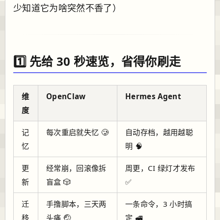
少知道它为啥突然不香了）
1️⃣ 先给 30 秒速览，省得你刷走
维
OpenClaw
Hermes Agent
度
记
每次重启就失忆 🥲
自动存档，越用越聪
忆
明 🧠
更
经常崩，回滚像拆
周更，CI 绿灯才发布
新
盲盒 🎲
✅
迁
手撸脚本，三天两
一条命令，3 小时搞
移
头痛 🤕
定 🚅