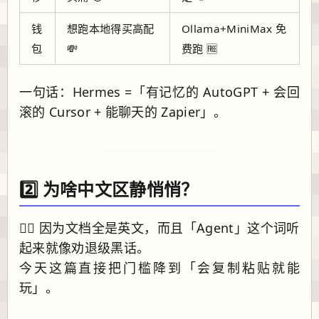
钱
想跑本地得买高配
Ollama+MiniMax 免
包
💸
费跑 🆓
一句话：Hermes =「有记忆的 AutoGPT + 会回
滚的 Cursor + 能聊天的 Zapier」。
2️⃣ 为啥中文区静悄悄？
🙋‍♂️ 因为文档全是英文，而且「Agent」这个词听
起来就像劝退级黑话。
今天这篇直接把门槛降到「会复制粘贴就能
玩」。