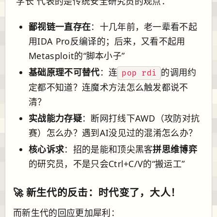
“学长”代表的是传统安全研究员的观点：
鄙视链一直存在
：十几年前，老一辈看不起
用IDA Pro反编译的；后来，又看不起用
Metasploit的“脚本小子”
基础原理不可替代
：连
的调用约
pop rdi
定都不知道？连魔术方法怎么触发都说不
清？
实战能力存疑
：断网打线下AWD（攻防对抗
赛）怎么办？遇到AI没见过的混淆怎么办？
核心诉求
：招的是能和顶尖黑客
拼思维博弈
的研究员，不是只会Ctrl+C/V的“搬运工”
🚀 新生代的反击：时代变了，大人！
而新生代的回应更加犀利：