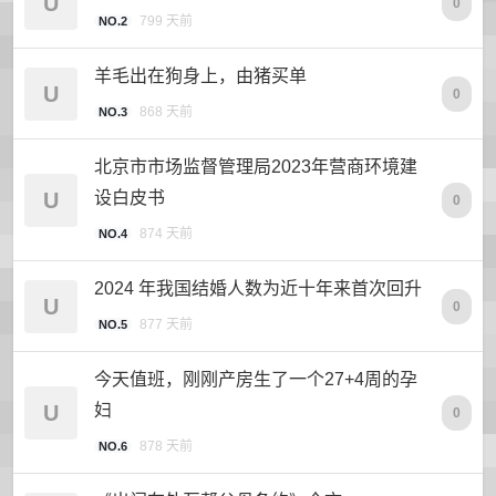
U
0
799 天前
NO.2
羊毛出在狗身上，由猪买单
U
0
868 天前
NO.3
北京市市场监督管理局2023年营商环境建
U
设白皮书
0
874 天前
NO.4
2024 年我国结婚人数为近十年来首次回升
U
0
877 天前
NO.5
今天值班，刚刚产房生了一个27+4周的孕
U
妇
0
878 天前
NO.6