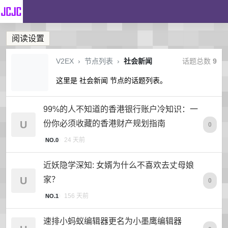
阅读设置
V2EX
›
节点列表
›
社会新闻
话题总数
9
这里是 社会新闻 节点的话题列表。
99%的人不知道的香港银行账户冷知识：一
U
份你必须收藏的香港财产规划指南
0
24 天前
NO.0
近妖隐学深知: 女婿为什么不喜欢去丈母娘
U
家？
0
156 天前
NO.1
速排小蚂蚁编辑器更名为小墨鹰编辑器