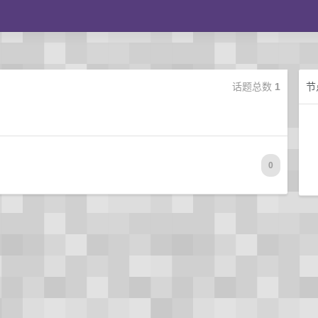
话题总数
1
节
0