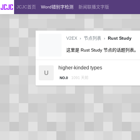
JCJC首页
Word错别字检测
新闻联播文字版
V2EX
›
节点列表
›
Rust Study
这里是 Rust Study 节点的话题列表。
higher-kinded types
U
1091 天前
NO.0