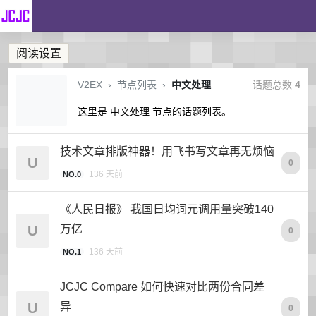
阅读设置
V2EX
›
节点列表
›
中文处理
话题总数
4
这里是 中文处理 节点的话题列表。
技术文章排版神器！用飞书写文章再无烦恼
U
0
136 天前
NO.0
《人民日报》 我国日均词元调用量突破140
U
万亿
0
136 天前
NO.1
JCJC Compare 如何快速对比两份合同差
U
异
0