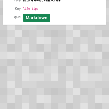
Key
life-tips
Markdown
类型