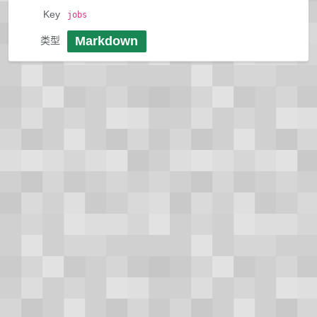
Key
jobs
Markdown
类型