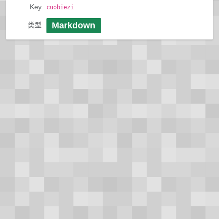
Key
cuobiezi
Markdown
类型