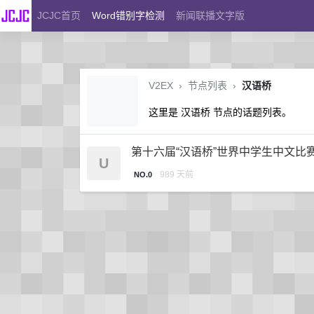
JCJC首页
Word错别字检测
新闻联播文字版
V2EX
›
节点列表
›
汉语桥
这里是 汉语桥 节点的话题列表。
第十六届“汉语桥”世界中学生中文比
U
989 天前
NO.0