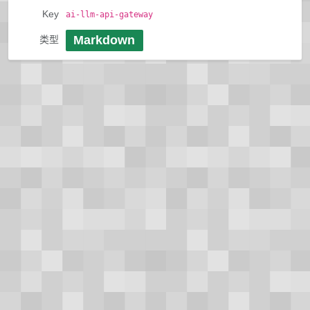
Key
ai-llm-api-gateway
Markdown
类型