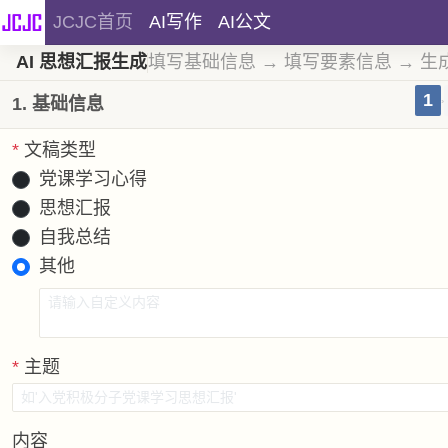
JCJC首页
AI写作
AI公文
AI 思想汇报生成
填写基础信息 → 填写要素信息 → 生
1
1. 基础信息
›
*
文稿类型
党课学习心得
思想汇报
自我总结
其他
*
主题
内容