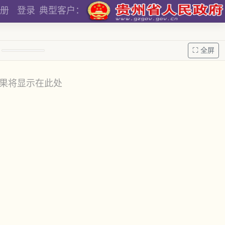
册
登录
典型客户：
⛶ 全屏
果将显示在此处